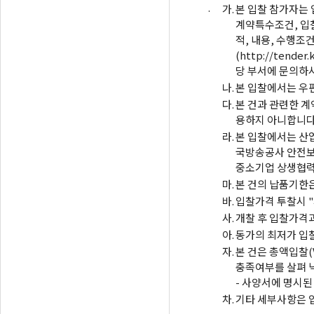
.
가.
본 입찰 참가자는
계약특수조건, 입찰
적, 내용, 수행조
(http://ten
당 부서에 문의하
나.
본 입찰에서는 우
다.
본 건과 관련한 
용하지 아니합니다
라.
본 입찰에서는 산업
국방송공사 안전보
중소기업 상생협력 
마.
본 건의 납품기한
바.
입찰가격 투찰시 
사.
개찰 후 입찰가격
아.
동가의 최저가 입찰
자.
본 건은 총액입찰(
충족여부를 살펴 
- 사양서에 명시된
차.
기타 세부사항은 입