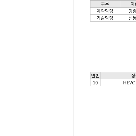
구분
이
계약담당
강
기술담당
신
연번
상
10
HEVC