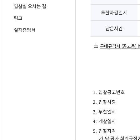
입찰실 오시는 길
투찰마감일시
링크
남은시간
실적증명서
구매규격서 (공고용).hwp
1 .
입찰공고번호
2 .
입찰사항
3 .
투찰일시
4 .
개찰일시
5 .
입찰자격
가.
당 공사 회계규정에