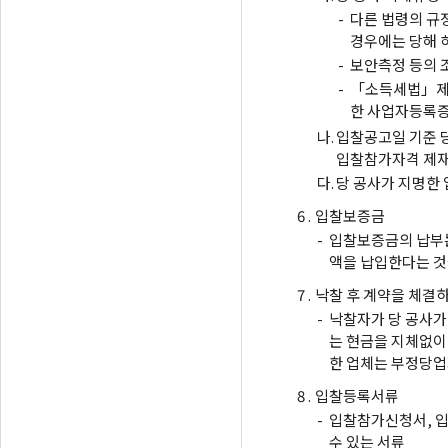
-
다른 법령의 규
경우에는 당해 
-
보안측정 등의 
-
「소득세법」제1
한 사업자등록증
나.
입찰공고일 기준 
입찰참가자격 제재
다.
당 공사가 지명한
6 .
입찰보증금
-
입찰보증금의 납부는
액을 납입한다는 것
7 .
낙찰 후 계약을 체결
-
낙찰자가 당 공사가
는 현금을 지체없이
한 업체는 부정당업
8 .
입찰등록서류
-
입찰참가신청서, 입
수 있는 서류