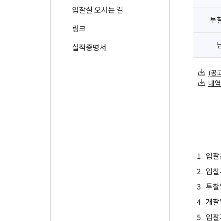
입찰실 오시는 길
투
링크
실적증명서
(공고
내역서
1 .
입찰
2 .
입찰
3 .
투찰
4 .
개찰
5 .
입찰