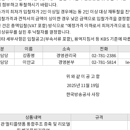
히 첨부하고 투찰하시기 바랍니다.
동가의 최저가 입찰자가 2인 이상일 경우에는 동 2인 이상 대상 재투찰을 
입찰가격과 견적서의 금액이 상이한 경우 낮은 금액으로 입찰가격을 결정합
본 건은 총액입찰(VAT 포함) 방식으로 "예정가격 이하로서 최저가격으로 
이상유무를 살핀 후 낙찰자를 결정합니다.
기타 세부사항은 입찰공고(부속서류 포함), 용역지침서 등 KBS 기준에 따
구분
이름
소속
전화
약담당
강종명
경영관리국
02-781-2386
술담당
이안교
경영본부
02-781-5814
le
위 와 같 이 공 고 함
2025년 11월 19일
한국방송공사 사장
상품내역
규격
관 멀티플랫폼 통합주조 증축 및 리모델