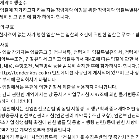
계약 이행준수
 입찰에 참가하고자 하는 자는 청렴계약 이행을 위한 청렴계약 입찰특별
세히 알고 입찰에 참가 하여야 합니다.
의 무효
찰자격이 없는 자가 행한 입찰 또는 입찰의 조건에 위반한 입찰은 무효로 합
사항
본 입찰 참가자는 입찰공고 및 첨부서류, 청렴계약 입찰특별유의서, 청렴계
계약특수조건, 입찰유의서 그리고 입찰유의서 제4조에 따른 입찰에 관한 서
적, 내용, 수행조건, 낙찰방식 등을 꼼꼼히 숙지한 후에 참가하셔야 합니다.
http://tender.kbs.co.kr) 인포메이션 사규란에 게시되어 있으며 보
당 부서에 문의하시기 바랍니다.
본 입찰에서는 우편에 의한 입찰서 제출을 허용하지 아니합니다.
본 건과 관련한 계약에서는 당 공사 계약업무지침 제97조에 의한 물가변동
용하지 아니합니다.
본 입찰에서는 산업안전보건법 및 동법 시행령, 시행규칙과 중대재해처벌 등 
국방송공사 안전보건관리지침(안전관리 계약특수조건 포함), 안전보건관리
중소기업 상생협력 촉진에 관한 법률 및 동법 시행령 관련) 등에 관한 사항이
용역기간은 계약일로부터 6개월입니다.
입찰가격 투찰시 "사업자등록증" "건설폐기물 수집운반업 및 중간처리업 각 