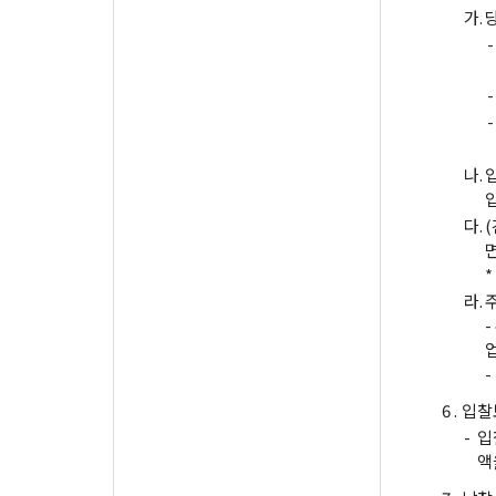
가.
-
-
-
나.
다.
라.
6 .
입찰
-
입
액