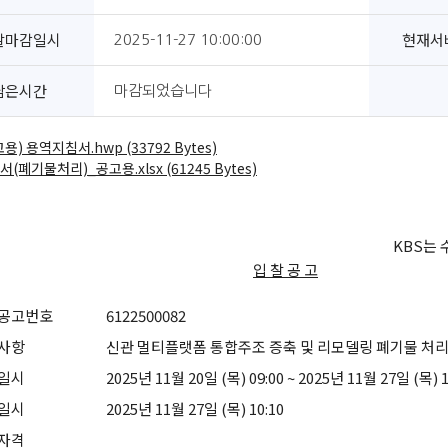
찰마감일시
현재서
2025-11-27 10:00:00
남은시간
마감되었습니다
용) 용역지침서.hwp (33792 Bytes)
(폐기물처리)_공고용.xlsx (61245 Bytes)
KBS는
입 찰 공 고
공고번호
6122500082
사항
신관 멀티플랫폼 통합주조 증축 및 리모델링 폐기물 처
일시
2025년 11월 20일 (목) 09:00 ~ 2025년 11월 27일 (목) 1
일시
2025년 11월 27일 (목) 10:10
자격