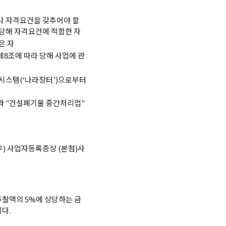
나 자격요건을 갖추어야 할
당해 자격요건에 적합한 자
은 자
조에 따라 당해 사업에 관
시스템(‘나라장터’)으로부터
과 "건설폐기물 중간처리업"
우) 사업자등록증상 (본점)사
투찰액의 5%에 상당하는 금
다.