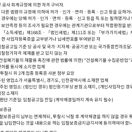
당 공사 회계규정에 의한 자격 구비자.
다른 법령의 규정에 의하여 허가ㆍ인가ㆍ면허ㆍ등록ㆍ신고 등을 요하거
경우에는 당해 허가ㆍ인가ㆍ면허ㆍ등록ㆍ신고 등을 득 또는 필하였거나 
보안측정 등의 조사가 필요한 경우에는 관계기관으로부터 적합판정을 받
「소득세법」제168조ㆍ「법인세법」제111조 또는 「부가가치세법」제8
한 사업자등록증을 교부받거나 납세번호를 부여받은 자
입찰공고일 기준 당 공사 및 국가·지자체·공공기관 또는 국가종합전자조달
입찰참가자격 제재를 받고 있지 않는 자
(건설폐기물의 재활용 촉진에 관한 법률에 의한) "건설폐기물 수집운반업"
면허를 동시에 소지한 업체
* 투찰시 위 2개 업종 등록증 사본 첨부 요망
주된 영업소가 서울특별시, 경기도, 인천광역시에 소재한 업체
- 주된 영업소: (법인인 경우) 법인등기부상 본점 소재지, (개인사업자인 경
업장 소재지
- 판단 기준일: 입찰공고일 전일 (계약체결일까지 계속 유지 필수)
보증금
찰보증금의 납부는 면제하되, 투찰시 낙찰 후 계약체결을 하지 않을 경우 
을 납입한다는 것을 내용으로 하는 입찰보증금지급각서에 동의하여야 합니