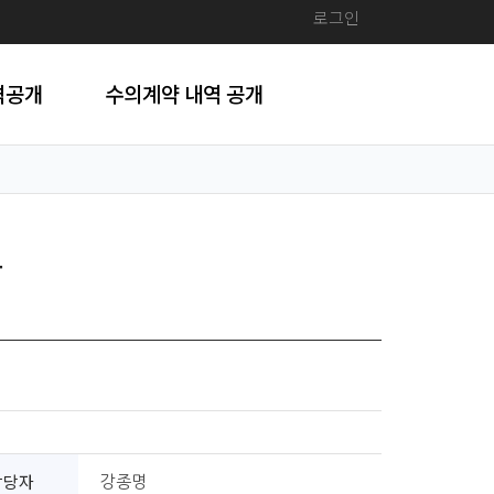
로그인
격공개
수의계약 내역 공개
찰
담당자
강종명