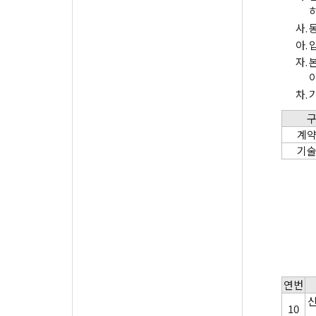
사.
아.
자.
차.
계
기
연번
신
10