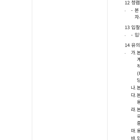
12
청렴
.
-
본
자
13
입찰
.
-
입
14
유의
.
가.
(
나.
다.
라.
마.
바.