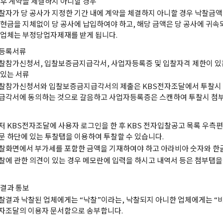
 후 계약을 체결하지 아니할 경우
찰자가 당 공사가 지정한 기간 내에 계약을 체결하지 아니할 경우 낙찰금액의
 현금을 지체없이 당 공사에 납입하여야 하고, 해당 금액은 당 공사에 귀속
 업체는 부정당업자제재를 받게 됩니다.
등록서류
찰참가신청서, 입찰보증금지급각서, 사업자등록증 및 입찰자격 제한이 있
 있는 서류
찰참가신청서와 입찰보증금지급각서의 제출은 KBS전자조달에서 투찰시
급각서에 동의하는 것으로 갈음하고 사업자등록증은 스캔하여 투찰시 첨부
저 KBS전자조달에 사용자 로그인을 한 후 KBS 전자입찰공고 목록 우측편
문 하단에 있는 투찰탭을 이용하여 투찰할 수 있습니다.
찰화면에서 부가세를 포함한 금액을 기재하여야 하고 아라비아 숫자와 한글
찰에 관한 의견이 있는 경우 메모란에 입력을 하시고 내역서 등은 첨부탭
결과 통보
찰결과 낙찰된 업체에게는 “낙찰”이라는, 낙찰되지 아니한 업체에게는 “
자조달의 이용자 문서함으로 송부합니다.