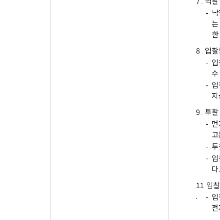
7 .
낙찰
-
낙
는
한
8 .
입찰
-
입
수
-
입
지
9 .
투찰
-
먼
고
-
투
-
입
다.
11
입찰
.
-
입
전