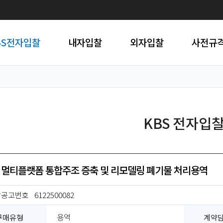
BS전자입찰
내자입찰
외자입찰
사전규
KBS 전자입
 멀티플랫폼 통합주조 증축 및 리모델링 폐기물 처리용역
찰공고번호
6122500082
구매유형
계약
용역