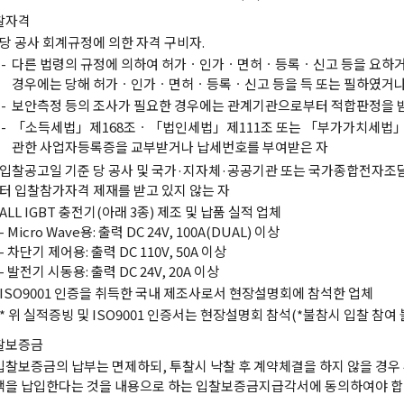
찰자격
당 공사 회계규정에 의한 자격 구비자.
-
다른 법령의 규정에 의하여 허가ㆍ인가ㆍ면허ㆍ등록ㆍ신고 등을 요하거
경우에는 당해 허가ㆍ인가ㆍ면허ㆍ등록ㆍ신고 등을 득 또는 필하였거나
-
보안측정 등의 조사가 필요한 경우에는 관계기관으로부터 적합판정을 
-
「소득세법」제168조ㆍ「법인세법」제111조 또는 「부가가치세법」
관한 사업자등록증을 교부받거나 납세번호를 부여받은 자
입찰공고일 기준 당 공사 및 국가·지자체·공공기관 또는 국가종합전자조
터 입찰참가자격 제재를 받고 있지 않는 자
ALL IGBT 충전기(아래 3종) 제조 및 납품 실적 업체
- Micro Wave용: 출력 DC 24V, 100A(DUAL) 이상
- 차단기 제어용: 출력 DC 110V, 50A 이상
- 발전기 시동용: 출력 DC 24V, 20A 이상
ISO9001 인증을 취득한 국내 제조사로서 현장설명회에 참석한 업체
* 위 실적증빙 및 ISO9001 인증서는 현장설명회 참석(*불참시 입찰 참여 
찰보증금
입찰보증금의 납부는 면제하되, 투찰시 낙찰 후 계약체결을 하지 않을 경우
액을 납입한다는 것을 내용으로 하는 입찰보증금지급각서에 동의하여야 합