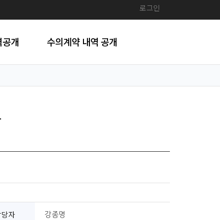
로그인
격공개
수의계약 내역 공개
찰
담당자
강종명