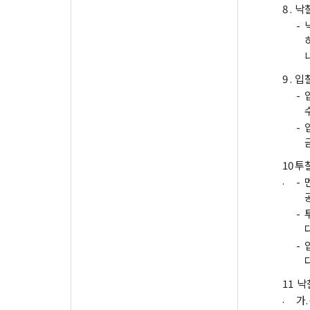
8 .
낙
-
9 .
입
-
-
10
투
.
-
-
-
11
낙
.
가.