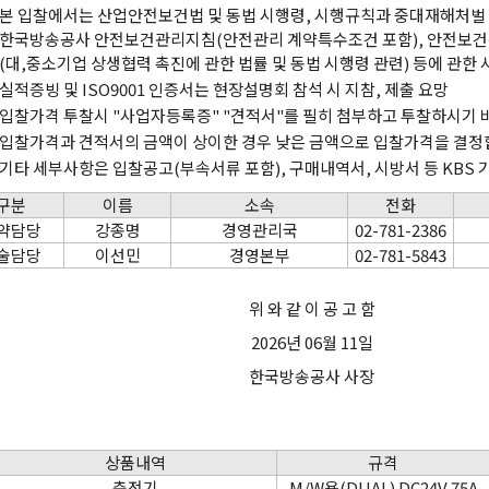
본 입찰에서는 산업안전보건법 및 동법 시행령, 시행규칙과 중대재해처벌 등
한국방송공사 안전보건관리지침(안전관리 계약특수조건 포함), 안전보건
(대,중소기업 상생협력 촉진에 관한 법률 및 동법 시행령 관련) 등에 관한
실적증빙 및 ISO9001 인증서는 현장설명회 참석 시 지참, 제출 요망
입찰가격 투찰시 "사업자등록증" "견적서"를 필히 첨부하고 투찰하시기 
입찰가격과 견적서의 금액이 상이한 경우 낮은 금액으로 입찰가격을 결정
기타 세부사항은 입찰공고(부속서류 포함), 구매내역서, 시방서 등 KBS 
구분
이름
소속
전화
약담당
강종명
경영관리국
02-781-2386
술담당
이선민
경영본부
02-781-5843
위 와 같 이 공 고 함
2026년 06월 11일
한국방송공사 사장
상품내역
규격
충전기
M/W용(DUAL) DC24V 75A