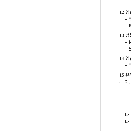
12
입
.
-
13
청
.
-
14
입
.
-
15
유
.
가.
나.
다.