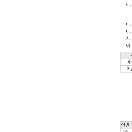
라.
마.
바.
사.
아.
계
기
연번
10