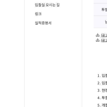
입찰실 오시는 길
투
링크
실적증명서
(공고
(공고
1 .
입
2 .
입
3 .
현
4 .
투
5 .
개