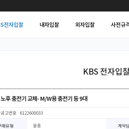
BS전자입찰
내자입찰
외자입찰
사전규
KBS 전자입
 노후 충전기 교체- M/W용 충전기 등 9대
찰공고번호
6122600033
구매유형
계약
물품