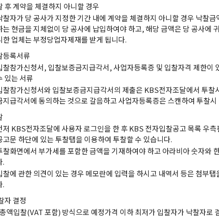
찰 후 계약을 체결하지 아니할 경우
낙찰자가 당 공사가 지정한 기간 내에 계약을 체결하지 아니할 경우 낙찰금액
하는 현금을 지체없이 당 공사에 납입하여야 하고, 해당 금액은 당 공사에 
니한 업체는 부정당업자제재를 받게 됩니다.
찰등록서류
입찰참가신청서, 입찰보증금지급각서, 사업자등록증 및 입찰자격 제한이 
수 있는 서류
입찰참가신청서와 입찰보증금지급각서의 제출은 KBS전자조달에서 투찰
금지급각서에 동의하는 것으로 갈음하고 사업자등록증은 스캔하여 투찰시 
찰
먼저 KBS전자조달에 사용자 로그인을 한 후 KBS 전자입찰공고 목록 우측
공고문 하단에 있는 투찰탭을 이용하여 투찰할 수 있습니다.
투찰화면에서 부가세를 포함한 금액을 기재하여야 하고 아라비아 숫자와 
다.
입찰에 관한 의견이 있는 경우 메모란에 입력을 하시고 내역서 등은 첨부탭
다.
찰자 결정
총액입찰(VAT 포함) 방식으로 예정가격 이하 최저가 입찰자가 낙찰자로 