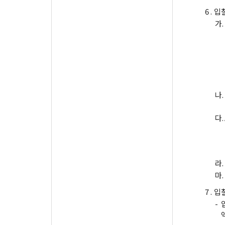
6 .
입
가.
나.
다.
라.
마.
7 .
입
-