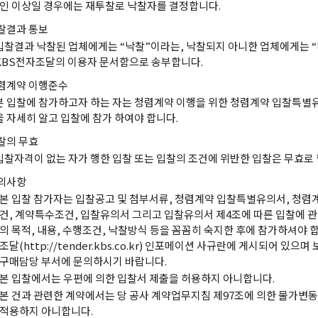
인 이상일 경우에는 재투찰로 낙찰자를 결정합니다.
찰결과 통보
입찰결과 낙찰된 업체에게는 “낙찰”이라는, 낙찰되지 아니한 업체에게는 
KBS전자조달의 이용자 문서함으로 송부합니다.
렴계약 이행준수
본 입찰에 참가하고자 하는 자는 청렴계약 이행을 위한 청렴계약 입찰특
을 자세히 알고 입찰에 참가 하여야 합니다.
찰의 무효
입찰자격이 없는 자가 행한 입찰 또는 입찰의 조건에 위반한 입찰은 무효로 
의사항
본 입찰 참가자는 입찰공고 및 첨부서류, 청렴계약 입찰특별유의서, 청렴
건, 계약특수조건, 입찰유의서 그리고 입찰유의서 제4조에 따른 입찰에 관
의 목적, 내용, 수행조건, 낙찰방식 등을 꼼꼼히 숙지한 후에 참가하셔야 합
조달(http://tender.kbs.co.kr) 인포메이션 사규란에 게시되어 있으
구매담당 부서에 문의하시기 바랍니다.
본 입찰에서는 우편에 의한 입찰서 제출을 허용하지 아니합니다.
본 건과 관련한 계약에서는 당 공사 계약업무지침 제97조에 의한 물가변
적용하지 아니합니다.