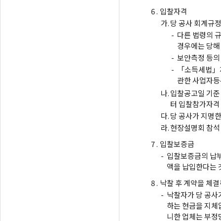
6 .
입찰자격
가.
당 공사 회계규정
-
다른 법령의 
경우에는 당해
-
보안측정 등의
-
「소득세법」제
관한 사업자등
나.
입찰공고일 기준
터 입찰참가자격 
다.
당 공사가 지명한
라.
현장설명회 참석 
7 .
입찰보증금
-
입찰보증금의 납부
액을 납입한다는 
8 .
낙찰 후 계약을 체결
-
낙찰자가 당 공사가
하는 현금을 지체없
니한 업체는 부정