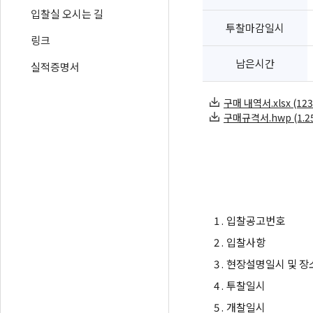
입찰실 오시는 길
투찰마감일시
링크
남은시간
실적증명서
구매 내역서.xlsx (123
구매규격서.hwp (1.25
1 .
입찰공고번호
2 .
입찰사항
3 .
현장설명일시 및 장
4 .
투찰일시
5 .
개찰일시