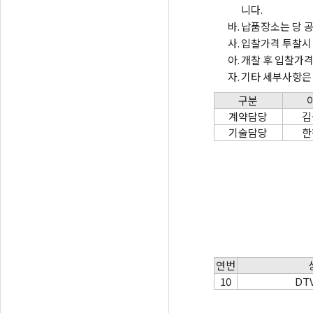
니다.
바.
납품장소는 당 공
사.
입찰가격 투찰시 
아.
개찰 후 입찰가격
자.
기타 세부사항은 
구분
계약담당
김
기술담당
한
연번
10
DT