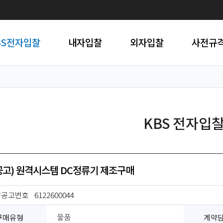
BS전자입찰
내자입찰
외자입찰
사전규
KBS 전자입
공고) 원격시스템 DC정류기 제조구매
찰공고번호
6122600044
구매유형
계약
물품