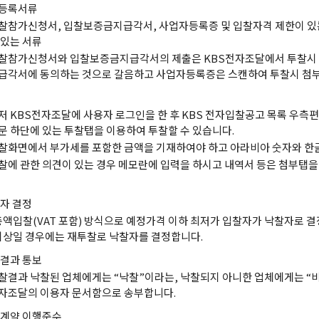
등록서류
찰참가신청서, 입찰보증금지급각서, 사업자등록증 및 입찰자격 제한이 있
 있는 서류
찰참가신청서와 입찰보증금지급각서의 제출은 KBS전자조달에서 투찰시
급각서에 동의하는 것으로 갈음하고 사업자등록증은 스캔하여 투찰시 첨부
저 KBS전자조달에 사용자 로그인을 한 후 KBS 전자입찰공고 목록 우측편
문 하단에 있는 투찰탭을 이용하여 투찰할 수 있습니다.
찰화면에서 부가세를 포함한 금액을 기재하여야 하고 아라비아 숫자와 한글
찰에 관한 의견이 있는 경우 메모란에 입력을 하시고 내역서 등은 첨부탭
자 결정
총액입찰(VAT 포함) 방식으로 예정가격 이하 최저가 입찰자가 낙찰자로 결
이상일 경우에는 재투찰로 낙찰자를 결정합니다.
결과 통보
찰결과 낙찰된 업체에게는 “낙찰”이라는, 낙찰되지 아니한 업체에게는 “
자조달의 이용자 문서함으로 송부합니다.
계약 이행준수