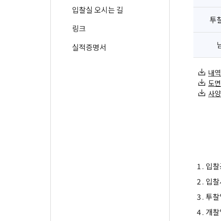
입찰실 오시는 길
투
링크
실적증명서
내역서
도면.
사양서
1 .
입찰
2 .
입찰
3 .
투찰
4 .
개찰