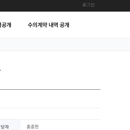
로그인
격공개
수의계약 내역 공개
찰
담당자
홍종현