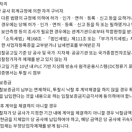
자격
당 공사 회계규정에 의한 자격 구비자.
다른 법령의 규정에 의하여 허가ㆍ인가ㆍ면허ㆍ등록ㆍ신고 등을 요하거
경우에는 당해 허가ㆍ인가ㆍ면허ㆍ등록ㆍ신고 등을 득 또는 필하였거나 
보안측정 등의 조사가 필요한 경우에는 관계기관으로부터 적합판정을 받
「소득세법」제168조ㆍ「법인세법」제111조 또는 「부가가치세법」제8
한 사업자등록증을 교부받거나 납세번호를 부여받은 자
입찰공고일 기준 당 공사 및 국가·지자체·공공기관 또는 국가종합전자조달
입찰참가자격 제재를 받고 있지 않는 자
공고일 기준 10년 내 PLC 기반 지상파 방송사 원격운용시스템(DC정류기 포
적증명서는 투찰 시 첨부
보증금
찰보증금의 납부는 면제하되, 투찰시 낙찰 후 계약체결을 하지 않을 경우 
을 납입한다는 것을 내용으로 하는 입찰보증금지급각서에 동의하여야 합니
 후 계약을 체결하지 아니할 경우
찰자가 당 공사가 지정한 기간 내에 계약을 체결하지 아니할 경우 낙찰금액의
 현금을 지체없이 당 공사에 납입하여야 하고, 해당 금액은 당 공사에 귀속
 업체는 부정당업자제재를 받게 됩니다.