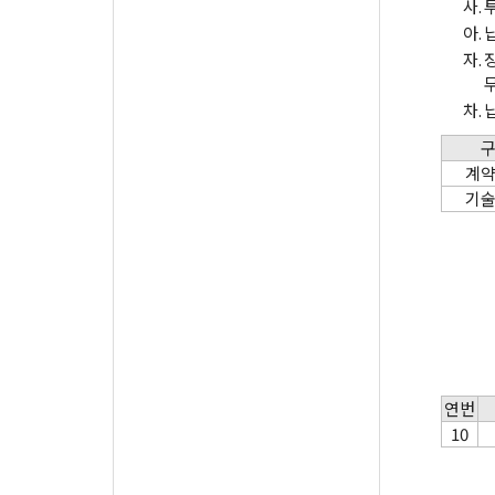
사.
아.
자.
차.
계
기
연번
10