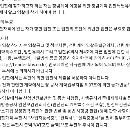
 입찰에 참가하고자 하는 자는 청렴계약 이행을 위한 청렴계약 입찰특별
세히 알고 입찰에 참가 하여야 합니다.
의 무효
찰자격이 없는 자가 행한 입찰 또는 입찰의 조건에 위반한 입찰은 무효로 합
사항
본 입찰 참가자는 입찰공고 및 첨부서류, 청렴계약 입찰특별유의서, 청렴계
계약특수조건, 입찰유의서 그리고 입찰유의서 제4조에 따른 입찰에 관한 서
적, 내용, 수행조건, 낙찰방식 등을 꼼꼼히 숙지한 후에 참가하셔야 합니다.
http://tender.kbs.co.kr) 인포메이션 사규란에 게시되어 있으며 보
당 부서에 문의하시기 바랍니다.
본 입찰에서는 우편에 의한 입찰서 제출을 허용하지 아니합니다.
본 건과 관련한 계약에서는 당 공사 계약업무지침 제97조에 의한 물가변동
용하지 아니합니다.
본 입찰에서는 산업안전보건법 및 동법 시행령, 시행규칙과 중대재해처벌 등 
국방송공사 안전보건관리지침(안전관리 계약특수조건 포함), 안전보건관리
중소기업 상생협력 촉진에 관한 법률 및 동법 시행령 관련) 등에 관한 사항이
입찰가격 투찰 시 "사업자등록증", "견적서", "실적증명서"를 필히 첨부하
본 건은 투찰시 총액(VAT포함 금액)으로 투찰해 주셔야 합니다.