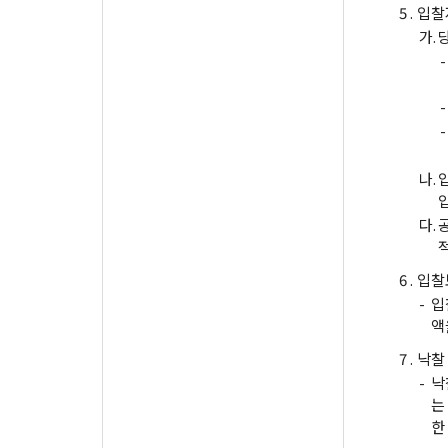
5 .
입찰
가.
-
-
-
나.
다.
6 .
입찰
-
입
액
7 .
낙찰
-
낙
는
한