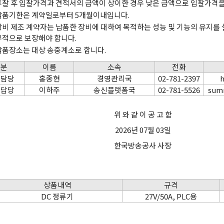
투찰 후 입찰가격과 견적서의 금액이 상이한 경우 낮은 금액으로 입찰가격을
납품기한은 계약일로부터 5개월이내입니다.
장비 제조 계약자는 납품한 장비에 대하여 목적하는 성능 및 기능의 유지를 
무적으로 보장해야 합니다.
납품장소는 대상 송중계소로 합니다.
구분
이름
소속
전화
약담당
홍종현
경영관리국
02-781-2397
h
술담당
이하주
송신플랫폼국
02-781-5526
summ
위 와 같 이 공 고 함
2026년 07월 03일
한국방송공사 사장
상품내역
규격
DC 정류기
27V/50A, PLC용