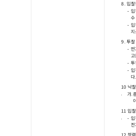
8 .
입찰
-
입
수
-
입
지
9 .
투찰
-
먼
고
-
투
-
입
다.
10
낙찰
.
가.
11
입찰
.
-
입
전
12
청렴