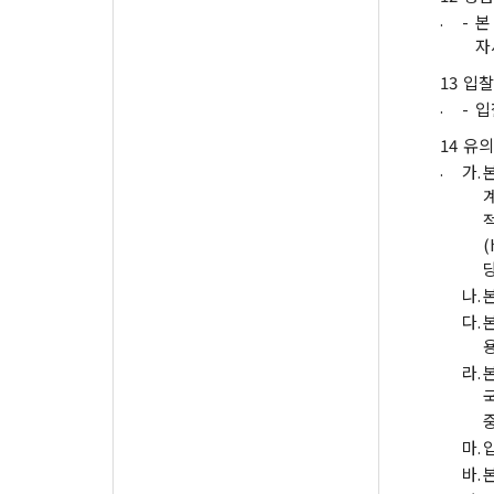
.
-
본
자
13
입찰
.
-
입
14
유의
.
가.
(
나.
다.
라.
마.
바.